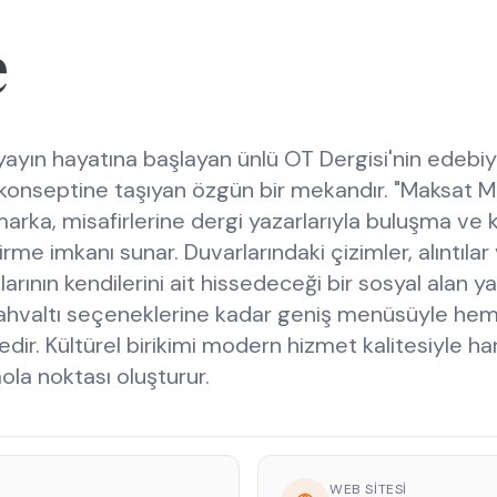
e
yayın hayatına başlayan ünlü OT Dergisi'nin edebi
 konseptine taşıyan özgün bir mekandır. "Maksat 
arka, misafirlerine dergi yazarlarıyla buluşma ve k
me imkanı sunar. Duvarlarındaki çizimler, alıntıla
rının kendilerini ait hissedeceği bir sosyal alan ya
ahvaltı seçeneklerine kadar geniş menüsüyle he
r. Kültürel birikimi modern hizmet kalitesiyle ha
mola noktası oluşturur.
WEB SITESI