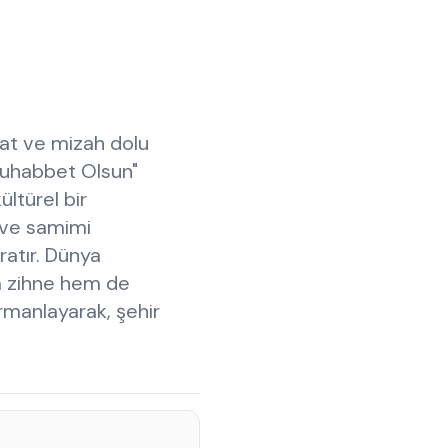
yat ve mizah dolu
Muhabbet Olsun"
ültürel bir
r ve samimi
ratır. Dünya
m zihne hem de
rmanlayarak, şehir