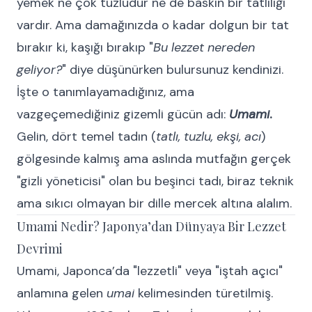
yemek ne çok tuzludur ne de baskın bir tatlılığı
vardır. Ama damağınızda o kadar dolgun bir tat
bırakır ki, kaşığı bırakıp "
Bu lezzet nereden
geliyor?
" diye düşünürken bulursunuz kendinizi.
İşte o tanımlayamadığınız, ama
vazgeçemediğiniz gizemli gücün adı:
Umami
.
Gelin, dört temel tadın (
tatlı, tuzlu, ekşi, acı
)
gölgesinde kalmış ama aslında mutfağın gerçek
"gizli yöneticisi" olan bu beşinci tadı, biraz teknik
ama sıkıcı olmayan bir dille mercek altına alalım.
Umami Nedir? Japonya’dan Dünyaya Bir Lezzet
Devrimi
Umami, Japonca’da "lezzetli" veya "iştah açıcı"
anlamına gelen
umai
kelimesinden türetilmiş.