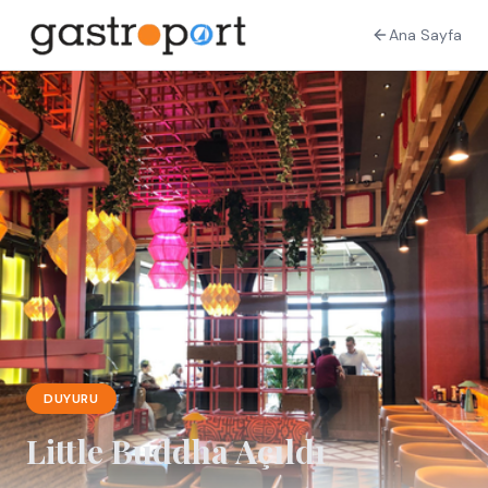
Ana Sayfa
DUYURU
Little Buddha Açıldı